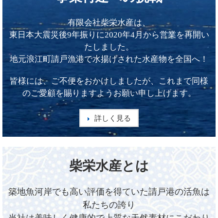
有限会社柴栄水産は、
東日本大震災後9年振りに2020年4月から営業を再開い
たしました。
地元浪江町請戸漁港で水揚げされた水産物を全国へ！
皆様には、ご不便をおかけしましたが、これまで同様
のご愛顧を賜りますようお願い申し上げます。
詳しく見る
柴栄水産とは
築地魚河岸でも高い評価を得ていた請戸港の活魚は
私たちの誇り
当社は美味しく健康的で上質な天然素材にこだわり